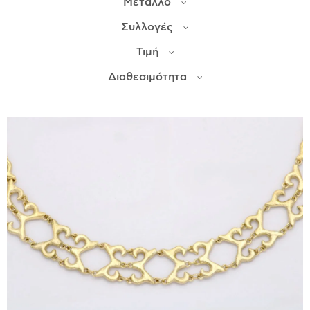
Μέταλλο
Συλλογές
ΙΣΤΟΡΊΑ
Τιμή
Η ΣΧΕΔΙΆΣΤΡΙΑ
ΤΙ ΣΗΜΑΊΝΕΙ ΤΟ ΚΌΣΜΗΜΑ ΓΙΑ ΜΑΣ ;
Διαθεσιμότητα
ΚΑΤΑΣΤΉΜΑΤΑ
ΔΗΜΟΣΙΕΎΣΕΙΣ
ΕΠΙΚΟΙΝΩΝΊΑ
Ο ΛΟΓΑΡΙΑΣΜΌΣ ΜΟΥ
ΚΑΛΆΘΙ ΑΓΟΡΏΝ
ΑΠΟΣΤΟΛΈΣ/ΕΠΙΣΤΡΟΦΈΣ
ΠΟΛΙΤΙΚΉ ΑΠΟΡΡΉΤΟΥ
ΌΡΟΙ ΥΠΗΡΕΣΙΏΝ