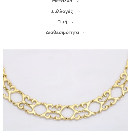
Μέταλλο
Συλλογές
ΙΣΤΟΡΊΑ
Τιμή
Η ΣΧΕΔΙΆΣΤΡΙΑ
ΤΙ ΣΗΜΑΊΝΕΙ ΤΟ ΚΌΣΜΗΜΑ ΓΙΑ ΜΑΣ ;
Διαθεσιμότητα
ΚΑΤΑΣΤΉΜΑΤΑ
ΔΗΜΟΣΙΕΎΣΕΙΣ
ΕΠΙΚΟΙΝΩΝΊΑ
Ο ΛΟΓΑΡΙΑΣΜΌΣ ΜΟΥ
ΚΑΛΆΘΙ ΑΓΟΡΏΝ
ΑΠΟΣΤΟΛΈΣ/ΕΠΙΣΤΡΟΦΈΣ
ΠΟΛΙΤΙΚΉ ΑΠΟΡΡΉΤΟΥ
ΌΡΟΙ ΥΠΗΡΕΣΙΏΝ