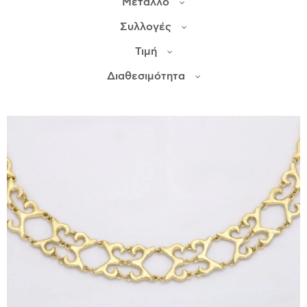
Μέταλλο
Συλλογές
ΙΣΤΟΡΊΑ
Τιμή
Η ΣΧΕΔΙΆΣΤΡΙΑ
ΤΙ ΣΗΜΑΊΝΕΙ ΤΟ ΚΌΣΜΗΜΑ ΓΙΑ ΜΑΣ ;
Διαθεσιμότητα
ΚΑΤΑΣΤΉΜΑΤΑ
ΔΗΜΟΣΙΕΎΣΕΙΣ
ΕΠΙΚΟΙΝΩΝΊΑ
Ο ΛΟΓΑΡΙΑΣΜΌΣ ΜΟΥ
ΚΑΛΆΘΙ ΑΓΟΡΏΝ
ΑΠΟΣΤΟΛΈΣ/ΕΠΙΣΤΡΟΦΈΣ
ΠΟΛΙΤΙΚΉ ΑΠΟΡΡΉΤΟΥ
ΌΡΟΙ ΥΠΗΡΕΣΙΏΝ