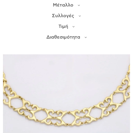
Μέταλλο
ΙΣΤΟΡΊΑ
Συλλογές
Η ΣΧΕΔΙΆΣΤΡΙΑ
Τιμή
ΤΙ ΣΗΜΑΊΝΕΙ ΤΟ ΚΌΣΜΗΜΑ ΓΙΑ ΜΑΣ ;
Διαθεσιμότητα
ΚΑΤΑΣΤΉΜΑΤΑ
ΔΗΜΟΣΙΕΎΣΕΙΣ
ΕΠΙΚΟΙΝΩΝΊΑ
Ο ΛΟΓΑΡΙΑΣΜΌΣ ΜΟΥ
ΚΑΛΆΘΙ ΑΓΟΡΏΝ
ΑΠΟΣΤΟΛΈΣ/ΕΠΙΣΤΡΟΦΈΣ
ΠΟΛΙΤΙΚΉ ΑΠΟΡΡΉΤΟΥ
ΌΡΟΙ ΥΠΗΡΕΣΙΏΝ