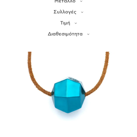
Μέταλλο
Συλλογές
ΙΣΤΟΡΊΑ
Τιμή
Η ΣΧΕΔΙΆΣΤΡΙΑ
ΤΙ ΣΗΜΑΊΝΕΙ ΤΟ ΚΌΣΜΗΜΑ ΓΙΑ ΜΑΣ ;
Διαθεσιμότητα
ΚΑΤΑΣΤΉΜΑΤΑ
ΔΗΜΟΣΙΕΎΣΕΙΣ
ΕΠΙΚΟΙΝΩΝΊΑ
Ο ΛΟΓΑΡΙΑΣΜΌΣ ΜΟΥ
ΚΑΛΆΘΙ ΑΓΟΡΏΝ
ΑΠΟΣΤΟΛΈΣ/ΕΠΙΣΤΡΟΦΈΣ
ΠΟΛΙΤΙΚΉ ΑΠΟΡΡΉΤΟΥ
ΌΡΟΙ ΥΠΗΡΕΣΙΏΝ