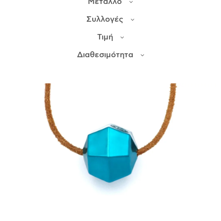
Μέταλλο
Συλλογές
ΙΣΤΟΡΊΑ
Τιμή
Η ΣΧΕΔΙΆΣΤΡΙΑ
ΤΙ ΣΗΜΑΊΝΕΙ ΤΟ ΚΌΣΜΗΜΑ ΓΙΑ ΜΑΣ ;
Διαθεσιμότητα
ΚΑΤΑΣΤΉΜΑΤΑ
ΔΗΜΟΣΙΕΎΣΕΙΣ
ΕΠΙΚΟΙΝΩΝΊΑ
Ο ΛΟΓΑΡΙΑΣΜΌΣ ΜΟΥ
ΚΑΛΆΘΙ ΑΓΟΡΏΝ
ΑΠΟΣΤΟΛΈΣ/ΕΠΙΣΤΡΟΦΈΣ
ΠΟΛΙΤΙΚΉ ΑΠΟΡΡΉΤΟΥ
ΌΡΟΙ ΥΠΗΡΕΣΙΏΝ