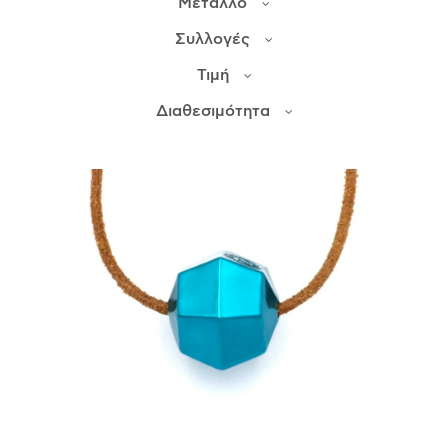
Μέταλλο
Συλλογές
ΙΣΤΟΡΊΑ
Τιμή
Η ΣΧΕΔΙΆΣΤΡΙΑ
ΤΙ ΣΗΜΑΊΝΕΙ ΤΟ ΚΌΣΜΗΜΑ ΓΙΑ ΜΑΣ ;
Διαθεσιμότητα
ΚΑΤΑΣΤΉΜΑΤΑ
ΔΗΜΟΣΙΕΎΣΕΙΣ
ΕΠΙΚΟΙΝΩΝΊΑ
Ο ΛΟΓΑΡΙΑΣΜΌΣ ΜΟΥ
ΚΑΛΆΘΙ ΑΓΟΡΏΝ
ΑΠΟΣΤΟΛΈΣ/ΕΠΙΣΤΡΟΦΈΣ
ΠΟΛΙΤΙΚΉ ΑΠΟΡΡΉΤΟΥ
ΌΡΟΙ ΥΠΗΡΕΣΙΏΝ