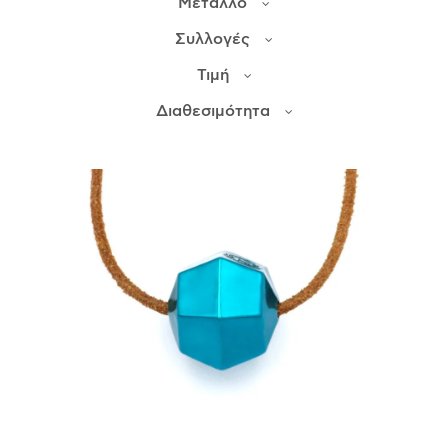
Μέταλλο
Συλλογές
ΙΣΤΟΡΊΑ
Τιμή
Η ΣΧΕΔΙΆΣΤΡΙΑ
ΤΙ ΣΗΜΑΊΝΕΙ ΤΟ ΚΌΣΜΗΜΑ ΓΙΑ ΜΑΣ ;
Διαθεσιμότητα
ΚΑΤΑΣΤΉΜΑΤΑ
ΔΗΜΟΣΙΕΎΣΕΙΣ
ΕΠΙΚΟΙΝΩΝΊΑ
Ο ΛΟΓΑΡΙΑΣΜΌΣ ΜΟΥ
ΚΑΛΆΘΙ ΑΓΟΡΏΝ
ΑΠΟΣΤΟΛΈΣ/ΕΠΙΣΤΡΟΦΈΣ
ΠΟΛΙΤΙΚΉ ΑΠΟΡΡΉΤΟΥ
ΌΡΟΙ ΥΠΗΡΕΣΙΏΝ