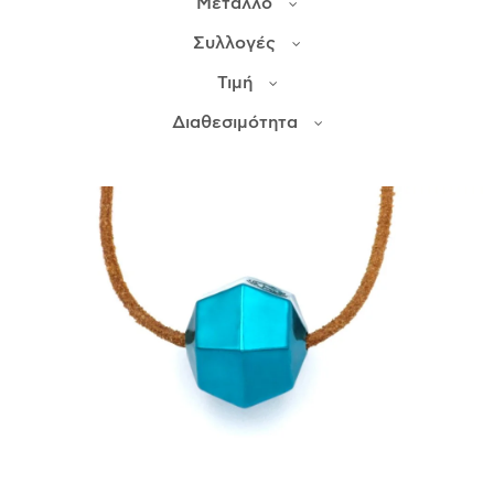
Μέταλλο
Συλλογές
ΙΣΤΟΡΊΑ
Τιμή
Η ΣΧΕΔΙΆΣΤΡΙΑ
ΤΙ ΣΗΜΑΊΝΕΙ ΤΟ ΚΌΣΜΗΜΑ ΓΙΑ ΜΑΣ ;
Διαθεσιμότητα
ΚΑΤΑΣΤΉΜΑΤΑ
ΔΗΜΟΣΙΕΎΣΕΙΣ
ΕΠΙΚΟΙΝΩΝΊΑ
Ο ΛΟΓΑΡΙΑΣΜΌΣ ΜΟΥ
ΚΑΛΆΘΙ ΑΓΟΡΏΝ
ΑΠΟΣΤΟΛΈΣ/ΕΠΙΣΤΡΟΦΈΣ
ΠΟΛΙΤΙΚΉ ΑΠΟΡΡΉΤΟΥ
ΌΡΟΙ ΥΠΗΡΕΣΙΏΝ