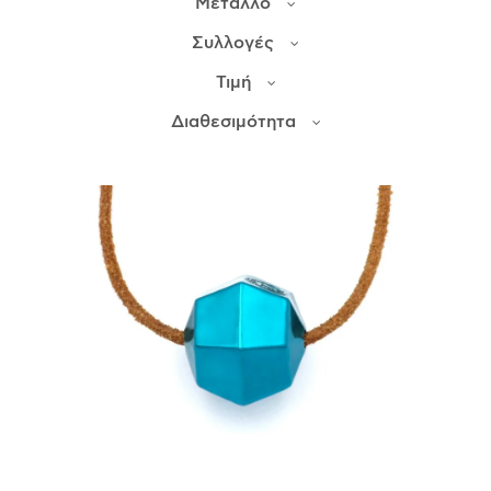
Μέταλλο
Συλλογές
ΙΣΤΟΡΊΑ
Τιμή
Η ΣΧΕΔΙΆΣΤΡΙΑ
ΤΙ ΣΗΜΑΊΝΕΙ ΤΟ ΚΌΣΜΗΜΑ ΓΙΑ ΜΑΣ ;
Διαθεσιμότητα
ΚΑΤΑΣΤΉΜΑΤΑ
ΔΗΜΟΣΙΕΎΣΕΙΣ
ΕΠΙΚΟΙΝΩΝΊΑ
Ο ΛΟΓΑΡΙΑΣΜΌΣ ΜΟΥ
ΚΑΛΆΘΙ ΑΓΟΡΏΝ
ΑΠΟΣΤΟΛΈΣ/ΕΠΙΣΤΡΟΦΈΣ
ΠΟΛΙΤΙΚΉ ΑΠΟΡΡΉΤΟΥ
ΌΡΟΙ ΥΠΗΡΕΣΙΏΝ