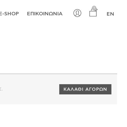
×
1
E-SHOP
ΕΠΙΚΟΙΝΩΝΊΑ
EN
ΚΑΛΆΘΙ ΑΓΟΡΏΝ
Σ.