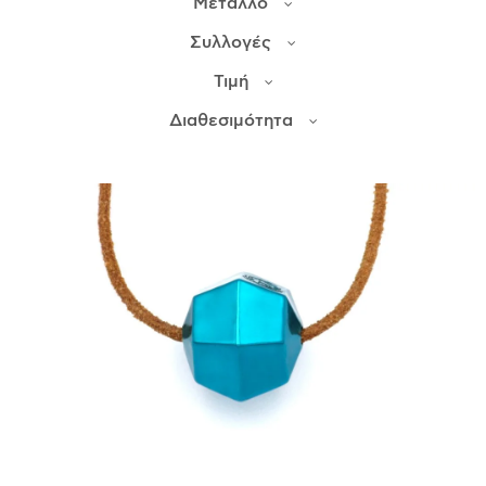
Μέταλλο
Συλλογές
ΙΣΤΟΡΊΑ
Τιμή
Η ΣΧΕΔΙΆΣΤΡΙΑ
ΤΙ ΣΗΜΑΊΝΕΙ ΤΟ ΚΌΣΜΗΜΑ ΓΙΑ ΜΑΣ ;
Διαθεσιμότητα
ΚΑΤΑΣΤΉΜΑΤΑ
ΔΗΜΟΣΙΕΎΣΕΙΣ
ΕΠΙΚΟΙΝΩΝΊΑ
Ο ΛΟΓΑΡΙΑΣΜΌΣ ΜΟΥ
ΚΑΛΆΘΙ ΑΓΟΡΏΝ
ΑΠΟΣΤΟΛΈΣ/ΕΠΙΣΤΡΟΦΈΣ
ΠΟΛΙΤΙΚΉ ΑΠΟΡΡΉΤΟΥ
ΌΡΟΙ ΥΠΗΡΕΣΙΏΝ