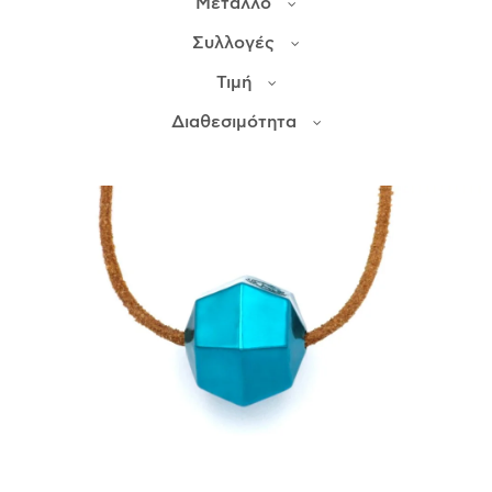
Μέταλλο
Συλλογές
ΙΣΤΟΡΊΑ
Τιμή
Η ΣΧΕΔΙΆΣΤΡΙΑ
ΤΙ ΣΗΜΑΊΝΕΙ ΤΟ ΚΌΣΜΗΜΑ ΓΙΑ ΜΑΣ ;
Διαθεσιμότητα
ΚΑΤΑΣΤΉΜΑΤΑ
ΔΗΜΟΣΙΕΎΣΕΙΣ
ΕΠΙΚΟΙΝΩΝΊΑ
Ο ΛΟΓΑΡΙΑΣΜΌΣ ΜΟΥ
ΚΑΛΆΘΙ ΑΓΟΡΏΝ
ΑΠΟΣΤΟΛΈΣ/ΕΠΙΣΤΡΟΦΈΣ
ΠΟΛΙΤΙΚΉ ΑΠΟΡΡΉΤΟΥ
ΌΡΟΙ ΥΠΗΡΕΣΙΏΝ