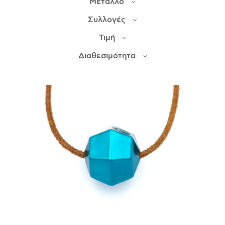
Μέταλλο
Συλλογές
ΙΣΤΟΡΊΑ
Τιμή
Η ΣΧΕΔΙΆΣΤΡΙΑ
ΤΙ ΣΗΜΑΊΝΕΙ ΤΟ ΚΌΣΜΗΜΑ ΓΙΑ ΜΑΣ ;
Διαθεσιμότητα
ΚΑΤΑΣΤΉΜΑΤΑ
ΔΗΜΟΣΙΕΎΣΕΙΣ
ΕΠΙΚΟΙΝΩΝΊΑ
Ο ΛΟΓΑΡΙΑΣΜΌΣ ΜΟΥ
ΚΑΛΆΘΙ ΑΓΟΡΏΝ
ΑΠΟΣΤΟΛΈΣ/ΕΠΙΣΤΡΟΦΈΣ
ΠΟΛΙΤΙΚΉ ΑΠΟΡΡΉΤΟΥ
ΌΡΟΙ ΥΠΗΡΕΣΙΏΝ