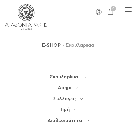
×
Tog
EN
0
nav
E-SHOP
ΜΟΝΑΔΙΚΆ
ΔΑΚΤΥΛΊΔΙΑ
E-SHOP
Σκουλαρίκια
ΠΑΝΤΑΝΤΊΦ
ΚΟΛΙΈ
ΒΡΑΧΙΌΛΙΑ
Σκουλαρίκια
ΚΑΡΦΊΤΣΕΣ
ΣΤΑΥΡΟΊ
Ασήμι
ΝΟΜΊΣΜΑΤΑ
Συλλογές
ΣΚΟΥΛΑΡΊΚΙΑ
Τιμή
ΜΑΝΙΚΕΤΌΚΟΥΜΠΑ
ΓΟΎΡΙΑ
Διαθεσιμότητα
ΑΝΤΙΚΕΊΜΕΝΑ