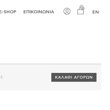
×
1
E-SHOP
ΕΠΙΚΟΙΝΩΝΊΑ
EN
ΚΑΛΆΘΙ ΑΓΟΡΏΝ
Σ.