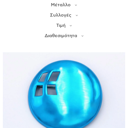
Μέταλλο
ΙΣΤΟΡΊΑ
Συλλογές
Η ΣΧΕΔΙΆΣΤΡΙΑ
Τιμή
ΤΙ ΣΗΜΑΊΝΕΙ ΤΟ ΚΌΣΜΗΜΑ ΓΙΑ ΜΑΣ ;
Διαθεσιμότητα
ΚΑΤΑΣΤΉΜΑΤΑ
ΔΗΜΟΣΙΕΎΣΕΙΣ
ΕΠΙΚΟΙΝΩΝΊΑ
Ο ΛΟΓΑΡΙΑΣΜΌΣ ΜΟΥ
ΚΑΛΆΘΙ ΑΓΟΡΏΝ
ΑΠΟΣΤΟΛΈΣ/ΕΠΙΣΤΡΟΦΈΣ
ΠΟΛΙΤΙΚΉ ΑΠΟΡΡΉΤΟΥ
ΌΡΟΙ ΥΠΗΡΕΣΙΏΝ