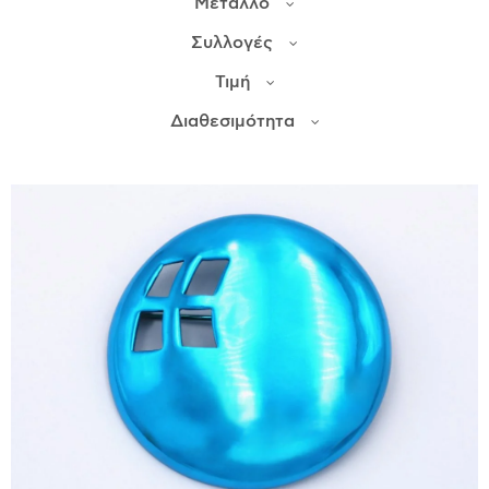
Μέταλλο
Συλλογές
ΙΣΤΟΡΊΑ
Τιμή
Η ΣΧΕΔΙΆΣΤΡΙΑ
ΤΙ ΣΗΜΑΊΝΕΙ ΤΟ ΚΌΣΜΗΜΑ ΓΙΑ ΜΑΣ ;
Διαθεσιμότητα
ΚΑΤΑΣΤΉΜΑΤΑ
ΔΗΜΟΣΙΕΎΣΕΙΣ
ΕΠΙΚΟΙΝΩΝΊΑ
Ο ΛΟΓΑΡΙΑΣΜΌΣ ΜΟΥ
ΚΑΛΆΘΙ ΑΓΟΡΏΝ
ΑΠΟΣΤΟΛΈΣ/ΕΠΙΣΤΡΟΦΈΣ
ΠΟΛΙΤΙΚΉ ΑΠΟΡΡΉΤΟΥ
ΌΡΟΙ ΥΠΗΡΕΣΙΏΝ