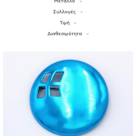
Μέταλλο
Συλλογές
ΙΣΤΟΡΊΑ
Τιμή
Η ΣΧΕΔΙΆΣΤΡΙΑ
ΤΙ ΣΗΜΑΊΝΕΙ ΤΟ ΚΌΣΜΗΜΑ ΓΙΑ ΜΑΣ ;
Διαθεσιμότητα
ΚΑΤΑΣΤΉΜΑΤΑ
ΔΗΜΟΣΙΕΎΣΕΙΣ
ΕΠΙΚΟΙΝΩΝΊΑ
Ο ΛΟΓΑΡΙΑΣΜΌΣ ΜΟΥ
ΚΑΛΆΘΙ ΑΓΟΡΏΝ
ΑΠΟΣΤΟΛΈΣ/ΕΠΙΣΤΡΟΦΈΣ
ΠΟΛΙΤΙΚΉ ΑΠΟΡΡΉΤΟΥ
ΌΡΟΙ ΥΠΗΡΕΣΙΏΝ