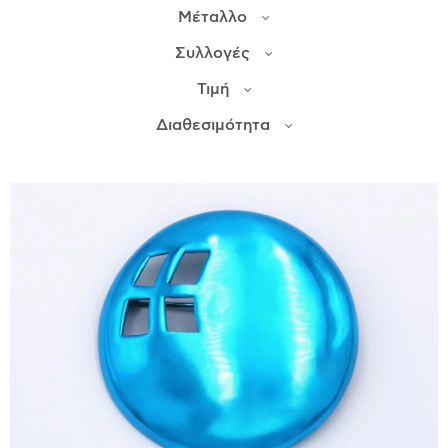
Μέταλλο
ΙΣΤΟΡΊΑ
Συλλογές
Η ΣΧΕΔΙΆΣΤΡΙΑ
Τιμή
ΤΙ ΣΗΜΑΊΝΕΙ ΤΟ ΚΌΣΜΗΜΑ ΓΙΑ ΜΑΣ ;
Διαθεσιμότητα
ΚΑΤΑΣΤΉΜΑΤΑ
ΔΗΜΟΣΙΕΎΣΕΙΣ
ΕΠΙΚΟΙΝΩΝΊΑ
Ο ΛΟΓΑΡΙΑΣΜΌΣ ΜΟΥ
ΚΑΛΆΘΙ ΑΓΟΡΏΝ
ΑΠΟΣΤΟΛΈΣ/ΕΠΙΣΤΡΟΦΈΣ
ΠΟΛΙΤΙΚΉ ΑΠΟΡΡΉΤΟΥ
ΌΡΟΙ ΥΠΗΡΕΣΙΏΝ