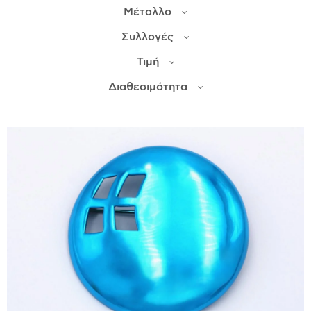
Μέταλλο
ΙΣΤΟΡΊΑ
Συλλογές
Η ΣΧΕΔΙΆΣΤΡΙΑ
Τιμή
ΤΙ ΣΗΜΑΊΝΕΙ ΤΟ ΚΌΣΜΗΜΑ ΓΙΑ ΜΑΣ ;
Διαθεσιμότητα
ΚΑΤΑΣΤΉΜΑΤΑ
ΔΗΜΟΣΙΕΎΣΕΙΣ
ΕΠΙΚΟΙΝΩΝΊΑ
Ο ΛΟΓΑΡΙΑΣΜΌΣ ΜΟΥ
ΚΑΛΆΘΙ ΑΓΟΡΏΝ
ΑΠΟΣΤΟΛΈΣ/ΕΠΙΣΤΡΟΦΈΣ
ΠΟΛΙΤΙΚΉ ΑΠΟΡΡΉΤΟΥ
ΌΡΟΙ ΥΠΗΡΕΣΙΏΝ