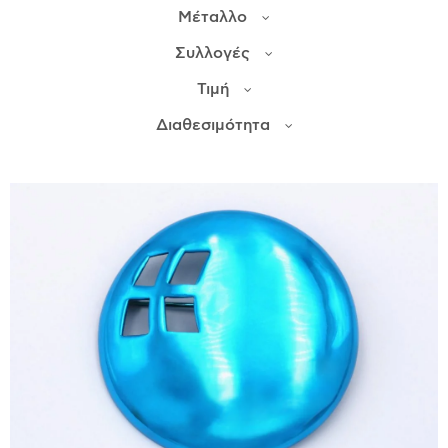
Μέταλλο
ΙΣΤΟΡΊΑ
Συλλογές
Η ΣΧΕΔΙΆΣΤΡΙΑ
Τιμή
ΤΙ ΣΗΜΑΊΝΕΙ ΤΟ ΚΌΣΜΗΜΑ ΓΙΑ ΜΑΣ ;
Διαθεσιμότητα
ΚΑΤΑΣΤΉΜΑΤΑ
ΔΗΜΟΣΙΕΎΣΕΙΣ
ΕΠΙΚΟΙΝΩΝΊΑ
Ο ΛΟΓΑΡΙΑΣΜΌΣ ΜΟΥ
ΚΑΛΆΘΙ ΑΓΟΡΏΝ
ΑΠΟΣΤΟΛΈΣ/ΕΠΙΣΤΡΟΦΈΣ
ΠΟΛΙΤΙΚΉ ΑΠΟΡΡΉΤΟΥ
ΌΡΟΙ ΥΠΗΡΕΣΙΏΝ