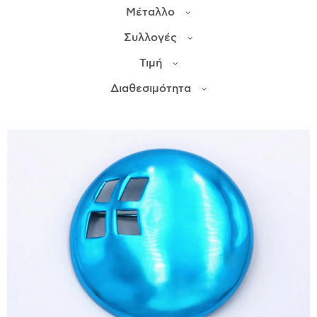
Μέταλλο
ΙΣΤΟΡΊΑ
Συλλογές
Η ΣΧΕΔΙΆΣΤΡΙΑ
Τιμή
ΤΙ ΣΗΜΑΊΝΕΙ ΤΟ ΚΌΣΜΗΜΑ ΓΙΑ ΜΑΣ ;
Διαθεσιμότητα
ΚΑΤΑΣΤΉΜΑΤΑ
ΔΗΜΟΣΙΕΎΣΕΙΣ
ΕΠΙΚΟΙΝΩΝΊΑ
Ο ΛΟΓΑΡΙΑΣΜΌΣ ΜΟΥ
ΚΑΛΆΘΙ ΑΓΟΡΏΝ
ΑΠΟΣΤΟΛΈΣ/ΕΠΙΣΤΡΟΦΈΣ
ΠΟΛΙΤΙΚΉ ΑΠΟΡΡΉΤΟΥ
ΌΡΟΙ ΥΠΗΡΕΣΙΏΝ