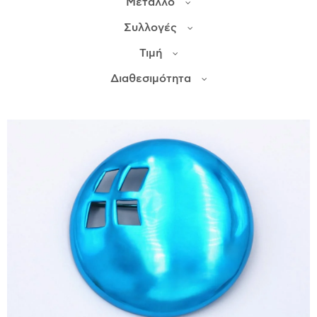
Μέταλλο
Συλλογές
ΙΣΤΟΡΊΑ
Τιμή
Η ΣΧΕΔΙΆΣΤΡΙΑ
ΤΙ ΣΗΜΑΊΝΕΙ ΤΟ ΚΌΣΜΗΜΑ ΓΙΑ ΜΑΣ ;
Διαθεσιμότητα
ΚΑΤΑΣΤΉΜΑΤΑ
ΔΗΜΟΣΙΕΎΣΕΙΣ
ΕΠΙΚΟΙΝΩΝΊΑ
Ο ΛΟΓΑΡΙΑΣΜΌΣ ΜΟΥ
ΚΑΛΆΘΙ ΑΓΟΡΏΝ
ΑΠΟΣΤΟΛΈΣ/ΕΠΙΣΤΡΟΦΈΣ
ΠΟΛΙΤΙΚΉ ΑΠΟΡΡΉΤΟΥ
ΌΡΟΙ ΥΠΗΡΕΣΙΏΝ