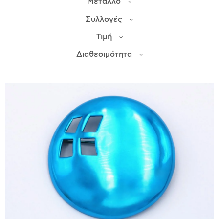
Μέταλλο
Συλλογές
ΙΣΤΟΡΊΑ
Τιμή
Η ΣΧΕΔΙΆΣΤΡΙΑ
ΤΙ ΣΗΜΑΊΝΕΙ ΤΟ ΚΌΣΜΗΜΑ ΓΙΑ ΜΑΣ ;
Διαθεσιμότητα
ΚΑΤΑΣΤΉΜΑΤΑ
ΔΗΜΟΣΙΕΎΣΕΙΣ
ΕΠΙΚΟΙΝΩΝΊΑ
Ο ΛΟΓΑΡΙΑΣΜΌΣ ΜΟΥ
ΚΑΛΆΘΙ ΑΓΟΡΏΝ
ΑΠΟΣΤΟΛΈΣ/ΕΠΙΣΤΡΟΦΈΣ
ΠΟΛΙΤΙΚΉ ΑΠΟΡΡΉΤΟΥ
ΌΡΟΙ ΥΠΗΡΕΣΙΏΝ