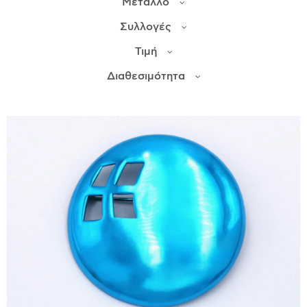
Μέταλλο
Συλλογές
ΙΣΤΟΡΊΑ
Τιμή
Η ΣΧΕΔΙΆΣΤΡΙΑ
ΤΙ ΣΗΜΑΊΝΕΙ ΤΟ ΚΌΣΜΗΜΑ ΓΙΑ ΜΑΣ ;
Διαθεσιμότητα
ΚΑΤΑΣΤΉΜΑΤΑ
ΔΗΜΟΣΙΕΎΣΕΙΣ
ΕΠΙΚΟΙΝΩΝΊΑ
Ο ΛΟΓΑΡΙΑΣΜΌΣ ΜΟΥ
ΚΑΛΆΘΙ ΑΓΟΡΏΝ
ΑΠΟΣΤΟΛΈΣ/ΕΠΙΣΤΡΟΦΈΣ
ΠΟΛΙΤΙΚΉ ΑΠΟΡΡΉΤΟΥ
ΌΡΟΙ ΥΠΗΡΕΣΙΏΝ