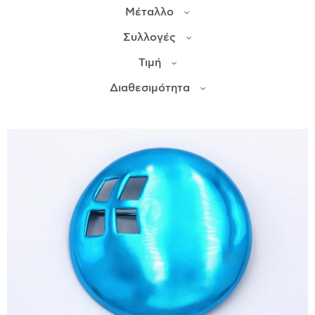
Μέταλλο
ΙΣΤΟΡΊΑ
Συλλογές
Η ΣΧΕΔΙΆΣΤΡΙΑ
Τιμή
ΤΙ ΣΗΜΑΊΝΕΙ ΤΟ ΚΌΣΜΗΜΑ ΓΙΑ ΜΑΣ ;
Διαθεσιμότητα
ΚΑΤΑΣΤΉΜΑΤΑ
ΔΗΜΟΣΙΕΎΣΕΙΣ
ΕΠΙΚΟΙΝΩΝΊΑ
Ο ΛΟΓΑΡΙΑΣΜΌΣ ΜΟΥ
ΚΑΛΆΘΙ ΑΓΟΡΏΝ
ΑΠΟΣΤΟΛΈΣ/ΕΠΙΣΤΡΟΦΈΣ
ΠΟΛΙΤΙΚΉ ΑΠΟΡΡΉΤΟΥ
ΌΡΟΙ ΥΠΗΡΕΣΙΏΝ