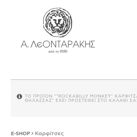
EN
E-SHOP
ΜΟΝΑΔΙΚΆ
ΔΑΚΤΥΛΊΔΙΑ
ΠΑΝΤΑΝΤΊΦ
ΚΟΛΙΈ
ΒΡΑΧΙΌΛΙΑ
ΚΑΡΦΊΤΣΕΣ
ΣΤΑΥΡΟΊ
ΤΟ ΠΡΟΪΌΝ ““ROCKABILLY MONKEY” ΚΑΡΦΊΤΣ
ΘΆΛΑΣΣΑΣ” ΈΧΕΙ ΠΡΟΣΤΕΘΕΊ ΣΤΟ ΚΑΛΆΘΙ ΣΑ
ΝΟΜΊΣΜΑΤΑ
ΣΚΟΥΛΑΡΊΚΙΑ
ΜΑΝΙΚΕΤΌΚΟΥΜΠΑ
ΓΟΎΡΙΑ
Καρφίτσες
E-SHOP