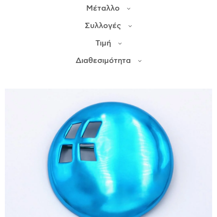
Μέταλλο
ΙΣΤΟΡΊΑ
Συλλογές
Η ΣΧΕΔΙΆΣΤΡΙΑ
Τιμή
ΤΙ ΣΗΜΑΊΝΕΙ ΤΟ ΚΌΣΜΗΜΑ ΓΙΑ ΜΑΣ ;
Διαθεσιμότητα
ΚΑΤΑΣΤΉΜΑΤΑ
ΔΗΜΟΣΙΕΎΣΕΙΣ
ΕΠΙΚΟΙΝΩΝΊΑ
Ο ΛΟΓΑΡΙΑΣΜΌΣ ΜΟΥ
ΚΑΛΆΘΙ ΑΓΟΡΏΝ
ΑΠΟΣΤΟΛΈΣ/ΕΠΙΣΤΡΟΦΈΣ
ΠΟΛΙΤΙΚΉ ΑΠΟΡΡΉΤΟΥ
ΌΡΟΙ ΥΠΗΡΕΣΙΏΝ