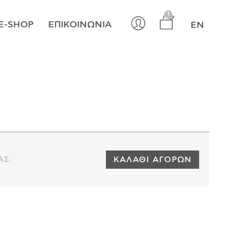
×
1
E-SHOP
ΕΠΙΚΟΙΝΩΝΊΑ
EN
ΚΑΛΆΘΙ ΑΓΟΡΏΝ
ΑΣ.