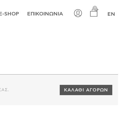
×
1
E-SHOP
ΕΠΙΚΟΙΝΩΝΊΑ
EN
ΚΑΛΆΘΙ ΑΓΟΡΏΝ
ΣΑΣ.